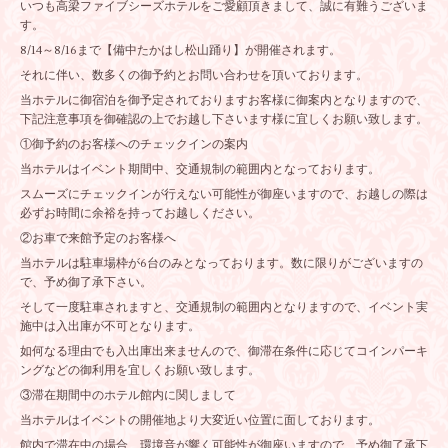
いつも高梁ファイブシーズホテルをご愛顧頂きまして、誠に有難うございま
す。
8/14～8/16まで【備中たかはし松山踊り】が開催されます。
それに伴い、数多くの御予約とお問い合わせを頂いております。
当ホテルに御宿泊を御予定されておりますお客様に御案内となりますので、
下記注意事項を御確認の上でお越し下さいます様に宜しくお願い致します。
①御予約のお客様へのチェックインの案内
当ホテルはイベント期間中、交通規制の範囲内となっております。
スムーズにチェックインが行えない可能性が御座いますので、お越しの際は
必ずお時間に余裕を持ってお越しください。
②お車で来館予定のお客様へ
当ホテルは駐車場枠が6台のみとなっております。数に限りがございますの
で、予め御了承下さい。
そして一度駐車されますと、交通規制の範囲内となりますので、イベント実
施中は入出庫が不可となります。
如何なる理由でも入出庫出来ませんので、御滞在条件に応じてコインパーキ
ングなどの御利用を宜しくお願い致します。
③滞在期間中のホテル館内に関しまして
当ホテルはイベントの開催地より大変近い位置に面しております。
館内で滞在中の場合、環境音が響く可能性が御座いますので、予め御了承下